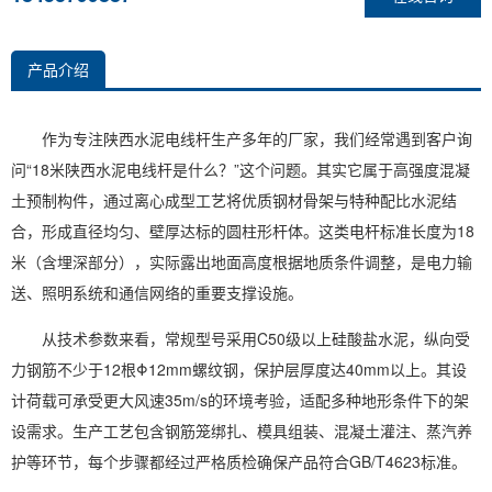
产品介绍
作为专注陕西水泥电线杆生产多年的厂家，我们经常遇到客户询
问“18米陕西水泥电线杆是什么？”这个问题。其实它属于高强度混凝
土预制构件，通过离心成型工艺将优质钢材骨架与特种配比水泥结
合，形成直径均匀、壁厚达标的圆柱形杆体。这类电杆标准长度为18
米（含埋深部分），实际露出地面高度根据地质条件调整，是电力输
送、照明系统和通信网络的重要支撑设施。
从技术参数来看，常规型号采用C50级以上硅酸盐水泥，纵向受
力钢筋不少于12根Φ12mm螺纹钢，保护层厚度达40mm以上。其设
计荷载可承受更大风速35m/s的环境考验，适配多种地形条件下的架
设需求。生产工艺包含钢筋笼绑扎、模具组装、混凝土灌注、蒸汽养
护等环节，每个步骤都经过严格质检确保产品符合GB/T4623标准。