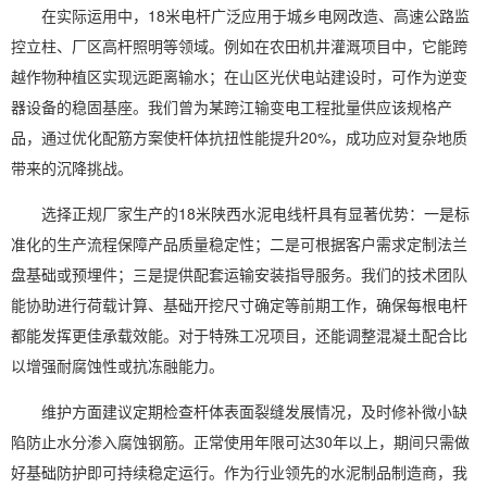
在实际运用中，18米电杆广泛应用于城乡电网改造、高速公路监
控立柱、厂区高杆照明等领域。例如在农田机井灌溉项目中，它能跨
越作物种植区实现远距离输水；在山区光伏电站建设时，可作为逆变
器设备的稳固基座。我们曾为某跨江输变电工程批量供应该规格产
品，通过优化配筋方案使杆体抗扭性能提升20%，成功应对复杂地质
带来的沉降挑战。
选择正规厂家生产的18米陕西水泥电线杆具有显著优势：一是标
准化的生产流程保障产品质量稳定性；二是可根据客户需求定制法兰
盘基础或预埋件；三是提供配套运输安装指导服务。我们的技术团队
能协助进行荷载计算、基础开挖尺寸确定等前期工作，确保每根电杆
都能发挥更佳承载效能。对于特殊工况项目，还能调整混凝土配合比
以增强耐腐蚀性或抗冻融能力。
维护方面建议定期检查杆体表面裂缝发展情况，及时修补微小缺
陷防止水分渗入腐蚀钢筋。正常使用年限可达30年以上，期间只需做
好基础防护即可持续稳定运行。作为行业领先的水泥制品制造商，我