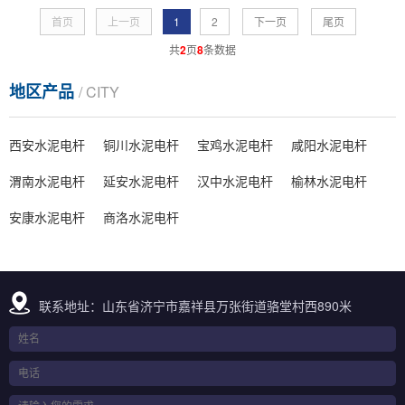
首页
上一页
1
2
下一页
尾页
共
2
页
8
条数据
地区产品
/ CITY
西安水泥电杆
铜川水泥电杆
宝鸡水泥电杆
咸阳水泥电杆
渭南水泥电杆
延安水泥电杆
汉中水泥电杆
榆林水泥电杆
安康水泥电杆
商洛水泥电杆
联系地址：山东省济宁市嘉祥县万张街道骆堂村西890米